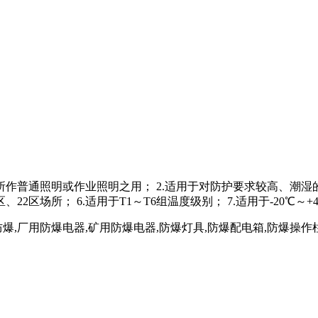
作普通照明或作业照明之用； 2.适用于对防护要求较高、潮湿的场
区、22区场所； 6.适用于T1～T6组温度级别； 7.适用于-20℃～