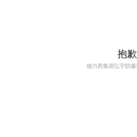
抱歉
德力西集团弘宇防爆