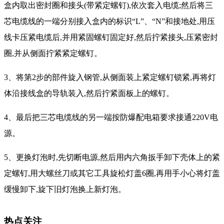
盒内取出密封圈和接头(带紧定螺钉),依次套入电缆;然后将三
芯电缆线的一端分别接入盒内的标识“L”、“N”和接地处,用压
线卡压紧电缆后,并用紧固螺钉固定好,然后拧紧接头,压紧密封
圈,并从侧面拧紧紧定螺钉。
3、将第2步的部件旋入钢管,从侧面装上紧定螺钉锁紧,再将灯
体沿接线盒的导轨装入,然后拧紧面板上的螺钉。
4、最后把三芯电缆线的另一端按防爆配电箱要求接通220V电
源。
5、更换灯泡时,先切断电源,然后用内六角扳手卸下壳体上的紧
定螺钉,用大螺丝刀或其它工具旋松灯盖6圈,再用手小心将灯盖
缓慢卸下,旋下旧灯泡换上新灯泡。
热点关注